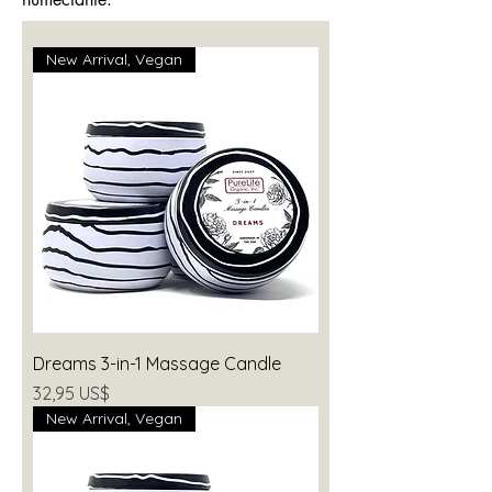
New Arrival, Vegan
Dreams 3-in-1 Massage Candle
Precio
32,95 US$
New Arrival, Vegan