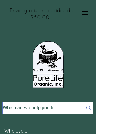
Envío gratis en pedidos de
$50.00+
Wholesale