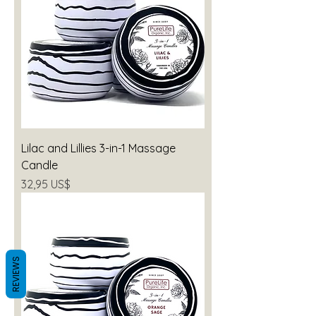
Lilac and Lillies 3-in-1 Massage
Candle
Precio
32,95 US$
REVIEWS