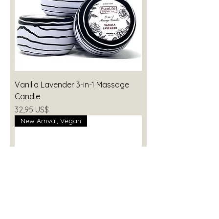
Vanilla Lavender 3-in-1 Massage
Candle
Precio
32,95 US$
New Arrival, Vegan