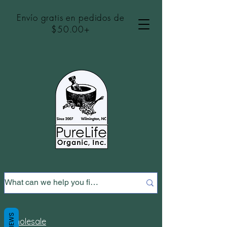
Envío gratis en pedidos de
$50.00+
REVIEWS
Wholesale